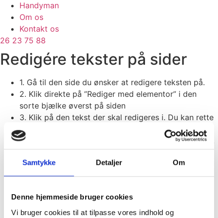
Handyman
Om os
Kontakt os
26 23 75 88
Redigére tekster på sider
1. Gå til den side du ønsker at redigere teksten på.
2. Klik direkte på ”Rediger med elementor” i den
sorte bjælke øverst på siden
3. Klik på den tekst der skal redigeres i. Du kan rette
direkte i teksten, eller
4. redigere i teksten i redigeringspanel i venstre side,
der åbnes når du klikker.
Samtykke
Detaljer
Om
5. Rediger
6. Klik på ”OPDATER” i bunden af siden, lige under
redigeringspanelet, og siden er nu gemt.
Denne hjemmeside bruger cookies
Klik nu på det lille ”Øje” lidt til venstre for
opdateringsknappen, og du er tilbage på forsiden.
Vi bruger cookies til at tilpasse vores indhold og