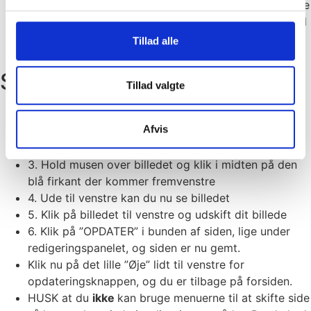
HUSK at du
ikke
kan bruge menuerne til at skifte side
så længe du er inde i redigeringsområdet. Du skal ud
af siden (med ”Øjet” herover) for at skifte side.
Tillad alle
Skifte banner
Tillad valgte
1. Gå til den side du vil skifte billede på
Afvis
2. Klik direkte på ”Rediger med elementor” i den
sorte bjælke øverst på siden
3. Hold musen over billedet og klik i midten på den
blå firkant der kommer fremvenstre
4. Ude til venstre kan du nu se billedet
5. Klik på billedet til venstre og udskift dit billede
6. Klik på ”OPDATER” i bunden af siden, lige under
redigeringspanelet, og siden er nu gemt.
Klik nu på det lille ”Øje” lidt til venstre for
opdateringsknappen, og du er tilbage på forsiden.
HUSK at du
ikke
kan bruge menuerne til at skifte side