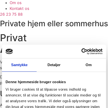
Om os
Kontakt os
26 23 75 88
Private hjem eller sommerhus
Privat
Anlæg
Vi udfører anlægsopgaver ved dit private hjem, eller ved
Samtykke
Detaljer
Om
sommerhuset.
Det kan omhandle anlæg eller omlægning af bestående
Denne hjemmeside bruger cookies
plæne, terrasse eller flisegange.
Vi bruger cookies til at tilpasse vores indhold og
Udvendig vedligehold:
annoncer, til at vise dig funktioner til sociale medier og til
at analysere vores trafik. Vi deler også oplysninger om
Anlæg- eller omlægning:
din brug af vores hjemmeside med vores partnere inden