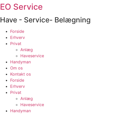
EO Service
Videre
til
indhold
Have - Service- Belægning
Forside
Erhverv
Privat
Anlæg
Haveservice
Handyman
Om os
Kontakt os
Forside
Erhverv
Privat
Anlæg
Haveservice
Handyman