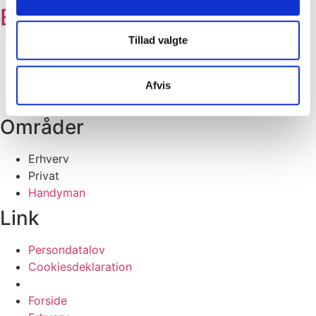
EO Service
Tillad valgte
Ullerupvej 12
6780 Skærbæk
T: 26 23 75 88
Afvis
M: mail@eo-service.dk
Områder
Erhverv
Privat
Handyman
Link
Persondatalov
Cookiesdeklaration
Forside