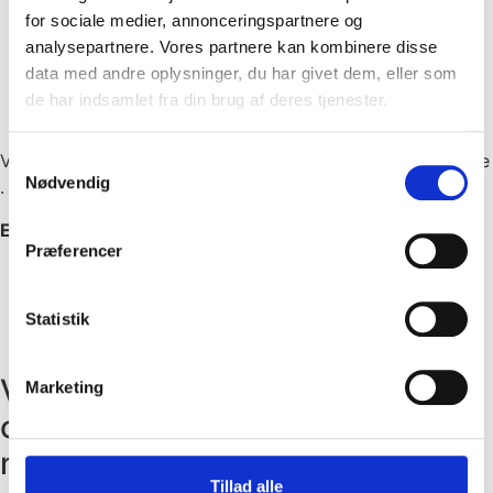
for sociale medier, annonceringspartnere og
Af haver
analysepartnere. Vores partnere kan kombinere disse
Af plæner
data med andre oplysninger, du har givet dem, eller som
Af belægningsarbejde som terrasser, flisegange ol
de har indsamlet fra din brug af deres tjenester.
Rådgivning
Vi kommer gerne og laver et tilbud/overslag på en opgave
Samtykkevalg
Nødvendig
.
Erling træffes på tlf.:
22 64 60 53
Præferencer
Statistik
Vores medarbejdere er dygtige
Marketing
og engagerede medarbejdere,
med fokus på kvalitet og service!
Tillad alle